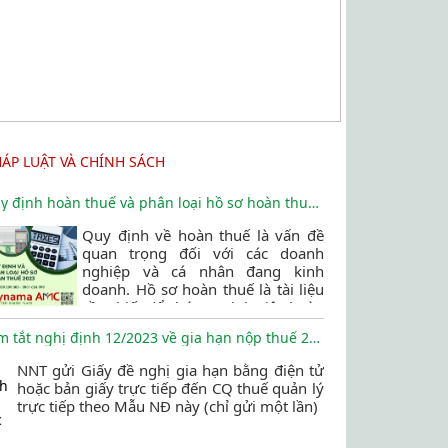
HÁP LUẬT VÀ CHÍNH SÁCH
Quy định hoàn thuế và phân loại hồ sơ hoàn thuế 2023
Quy định về hoàn thuế là vấn đề
quan trọng đối với các doanh
nghiệp và cá nhân đang kinh
doanh. Hồ sơ hoàn thuế là tài liệu
cần thiết để chứng minh việc hoàn
thuế và phải tuân thủ các quy định
Tóm tắt nghị định 12/2023 về gia hạn nộp thuế 2023
liên quan. Bài viết này sẽ giúp bạn
hiểu rõ hơn về quy định và phân
NNT gửi Giấy đề nghị gia hạn bằng điện tử
loại hồ sơ hoàn thuế để giảm thiểu
hoặc bản giấy trực tiếp đến CQ thuế quản lý
các rủi ro liên quan đến thuế.
trực tiếp theo Mẫu NĐ này (chỉ gửi một lần)