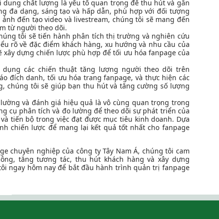
i dung chất lượng là yếu tố quan trọng để thu hút và gắn
dung đa dạng, sáng tạo và hấp dẫn, phù hợp với đối tượng
nh ảnh đến tạo video và livestream, chúng tôi sẽ mang đến
m từ người theo dõi.
chúng tôi sẽ tiến hành phân tích thị trường và nghiên cứu
hiểu rõ về đặc điểm khách hàng, xu hướng và nhu cầu của
 sẽ xây dựng chiến lược phù hợp để tối ưu hóa fanpage của
 dụng các chiến thuật tăng lượng người theo dõi trên
 đích danh, tối ưu hóa trang fanpage, và thực hiện các
, chúng tôi sẽ giúp bạn thu hút và tăng cường số lượng
lường và đánh giá hiệu quả là vô cùng quan trọng trong
ng cụ phân tích và đo lường để theo dõi sự phát triển của
 và tiến bộ trong việc đạt được mục tiêu kinh doanh. Dựa
ỉnh chiến lược để mang lại kết quả tốt nhất cho fanpage
age chuyên nghiệp của công ty Tây Nam Á, chúng tôi cam
ông, tăng tương tác, thu hút khách hàng và xây dựng
ôi ngay hôm nay để bắt đầu hành trình quản trị fanpage