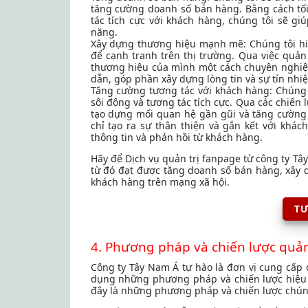
tăng cường doanh số bán hàng. Bằng cách tối
tác tích cực với khách hàng, chúng tôi sẽ g
năng.
Xây dựng thương hiệu mạnh mẽ: Chúng tôi hi
để cạnh tranh trên thị trường. Qua việc quản
thương hiệu của mình một cách chuyên nghiệp 
dẫn, góp phần xây dựng lòng tin và sự tín nhi
Tăng cường tương tác với khách hàng: Chúng 
sôi động và tương tác tích cực. Qua các chiến 
tạo dựng mối quan hệ gần gũi và tăng cường 
chỉ tạo ra sự thân thiện và gắn kết với khác
thông tin và phản hồi từ khách hàng.
Hãy để Dịch vụ quản trị fanpage từ công ty T
từ đó đạt được tăng doanh số bán hàng, xây
khách hàng trên mạng xã hội.
TƯ
4. Phương pháp và chiến lược quản
Công ty Tây Nam Á tự hào là đơn vị cung cấp 
dụng những phương pháp và chiến lược hiệu
đây là những phương pháp và chiến lược chún