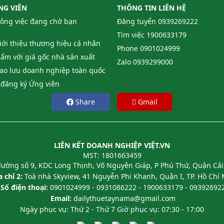
NG VIÊN
THÔNG TIN LIÊN HỆ
công việc đang chờ bạn
Đăng tuyển
0939269222
Tìm việc
1900633179
giới thiệu thương hiệu cá nhân
Phone
0901024999
ẩm với giá gốc nhà sản xuất
Zalo
0939299000
iao lưu doanh nghiệp toàn quốc
đăng ký Ứng viên
Share
Gmail
LIÊN KẾT DOANH NGHIỆP VIỆT.VN
MST: 1801663459
ường số 9, KDC Long Thịnh, Võ Nguyên Giáp, P Phú Thứ, Quận Cái
 chỉ 2:
Toà nhà Skyview, 41 Nguyễn Phi Khanh, Quận I, TP. Hồ Chí
Số điện thoại:
0901024999 - 0931086222 - 1900633179 - 09392692
Email:
dailythuetaynama@gmail.com
Ngày phục vụ: Thứ 2 - Thứ 7 Giờ phục vụ: 07:30 - 17:00