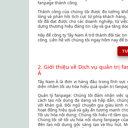
fanpage thành công.
Thành công của chúng tôi được đo lường khô
lòng và phản hồi tích cực từ phía khách hàng
tôi đã đạt được cho các doanh nghiệp, từ việ
dựng thương hiệu đáng tin cậy và gia tăng do
Hãy để công ty Tây Nam Á trở thành đối tác ti
công. Liên hệ với chúng tôi ngay hôm nay để 
TƯ
2. Giới thiệu về Dịch vụ quản trị
Á
Tây Nam Á là đơn vị hàng đầu trong lĩnh vực 
diện nhằm tối ưu hóa hiệu quả quản trị fanpag
Quản lý fanpage: Chúng tôi đảm nhận việc 
cách tạo nội dung đa dạng và hấp dẫn, chúng 
với khán giả. Đội ngũ chuyên gia giàu kinh
hoạt động hiệu quả và gây ấn tượng mạnh cho
Tối ưu hóa nội dung: Chúng tôi hiểu rõ tầm qu
Chúng tôi sẽ tối ưu hóa nội dung fanpage của
đến tạo nội dung gốc sáng tạo và thu hút. Mỗ