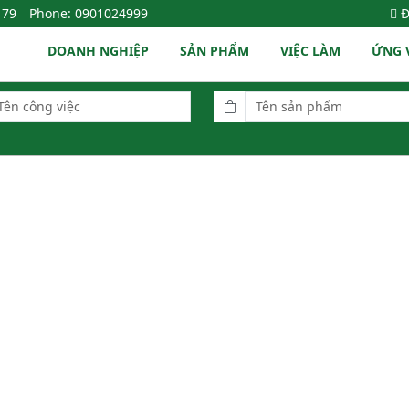
179
Phone: 0901024999
Đ
DOANH NGHIỆP
SẢN PHẨM
VIỆC LÀM
ỨNG 