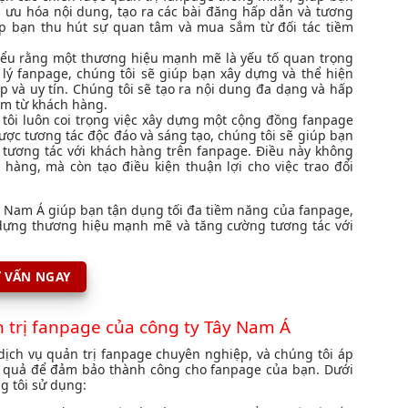
 ưu hóa nội dung, tạo ra các bài đăng hấp dẫn và tương
iúp bạn thu hút sự quan tâm và mua sắm từ đối tác tiềm
ểu rằng một thương hiệu mạnh mẽ là yếu tố quan trọng
 lý fanpage, chúng tôi sẽ giúp bạn xây dựng và thể hiện
và uy tín. Chúng tôi sẽ tạo ra nội dung đa dạng và hấp
ệm từ khách hàng.
tôi luôn coi trọng việc xây dựng một cộng đồng fanpage
lược tương tác độc đáo và sáng tạo, chúng tôi sẽ giúp bạn
tương tác với khách hàng trên fanpage. Điều này không
h hàng, mà còn tạo điều kiện thuận lợi cho việc trao đổi
ây Nam Á giúp bạn tận dụng tối đa tiềm năng của fanpage,
 dựng thương hiệu mạnh mẽ và tăng cường tương tác với
 VẤN NGAY
 trị fanpage của công ty Tây Nam Á
dịch vụ quản trị fanpage chuyên nghiệp, và chúng tôi áp
 quả để đảm bảo thành công cho fanpage của bạn. Dưới
g tôi sử dụng: