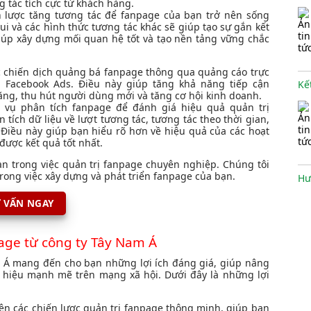
 tác tích cực từ khách hàng.
n lược tăng tương tác để fanpage của bạn trở nên sống
ui và các hình thức tương tác khác sẽ giúp tạo sự gắn kết
 giúp xây dựng mối quan hệ tốt và tạo nền tảng vững chắc
c chiến dịch quảng bá fanpage thông qua quảng cáo trực
 Facebook Ads. Điều này giúp tăng khả năng tiếp cận
ng, thu hút người dùng mới và tăng cơ hội kinh doanh.
h vụ phân tích fanpage để đánh giá hiệu quả quản trị
 tích dữ liệu về lượt tương tác, tương tác theo thời gian,
 Điều này giúp bạn hiểu rõ hơn về hiệu quả của các hoạt
được kết quả tốt nhất.
 trong việc quản trị fanpage chuyên nghiệp. Chúng tôi
rong việc xây dựng và phát triển fanpage của bạn.
Hư
 VẤN NGAY
page từ công ty Tây Nam Á
m Á mang đến cho bạn những lợi ích đáng giá, giúp nâng
Hư
 hiệu mạnh mẽ trên mạng xã hội. Dưới đây là những lợi
ện các chiến lược quản trị fanpage thông minh, giúp bạn