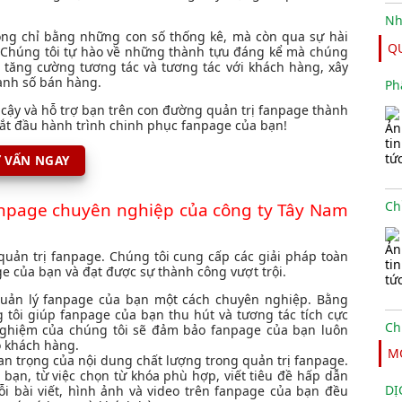
ng chỉ bằng những con số thống kê, mà còn qua sự hài
Q
. Chúng tôi tự hào về những thành tựu đáng kể mà chúng
c tăng cường tương tác và tương tác với khách hàng, xây
anh số bán hàng.
Ph
n cậy và hỗ trợ bạn trên con đường quản trị fanpage thành
bắt đầu hành trình chinh phục fanpage của bạn!
 VẤN NGAY
 fanpage chuyên nghiệp của công ty Tây Nam
quản trị fanpage. Chúng tôi cung cấp các giải pháp toàn
e của bạn và đạt được sự thành công vượt trội.
quản lý fanpage của bạn một cách chuyên nghiệp. Bằng
tôi giúp fanpage của bạn thu hút và tương tác tích cực
 nghiệm của chúng tôi sẽ đảm bảo fanpage của bạn luôn
 khách hàng.
M
an trọng của nội dung chất lượng trong quản trị fanpage.
 bạn, từ việc chọn từ khóa phù hợp, viết tiêu đề hấp dẫn
DỊ
i bài viết, hình ảnh và video trên fanpage của bạn đều