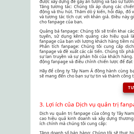
được xây dựng để gây ấn tượng và tạo sự tương
Tăng tương tác: Chúng tôi áp dụng các chiế
động và thu hút. Thăm dò ý kiến, hỏi đáp, đố v
và tương tác tích cực với khán giả. Điều này
cho fanpage của bạn.
Quảng bá fanpage: Chúng tôi sẽ triển khai cá
tuyến, sử dụng kênh quảng cáo hiệu quả là
fanpage của bạn với lượng khách hàng tiềm nă
Phân tích fanpage: Chúng tôi cung cấp dịc
fanpage và đề xuất các cải tiến. Chúng tôi phân
sự lan truyền và sự phản hồi của khách hàng.
động fanpage và điều chỉnh chiến lược để đạt 
Hãy để công ty Tây Nam Á đồng hành cùng bạn
sẽ mang đến cho bạn sự tự tin và thành công t
TƯ
3. Lợi ích của Dịch vụ quản trị fan
Dịch vụ quản trị fanpage của công ty Tây Na
cao hiệu quả kinh doanh và xây dựng thương
ích chính mà chúng tôi cung cấp:
Tăng doanh số bán hàng: Chúng tôi sẽ thực hi